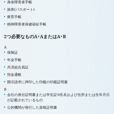
身体障害者手帳
旅券(パスポート)
療育手帳
精神障害者保健福祉手帳
2つ必要なものA+AまたはA+B
A
保険証
年金手帳
共済組合員証
預金通帳
開示請求に押印した印鑑の印鑑証明書
B
会社の身分証明書または学生証※氏名および住所または生年月日
が記載されているもの
公的機関が発行した資格証明書