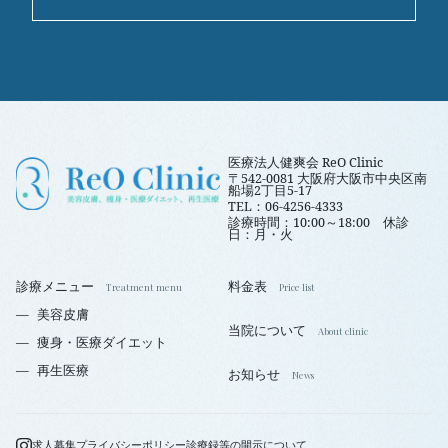
医療法人健爽会 ReO Clinic
〒542-0081 大阪府大阪市中央区南
船場2丁目5-17
TEL：06-4256-4333
診療時間：10:00～18:00 休診
日：月・火
診療メニュー
料金表
美容皮膚
当院について
痩身・医療ダイエット
再生医療
お知らせ
求人募集
プライバシーポリシー
診療録等の開示について